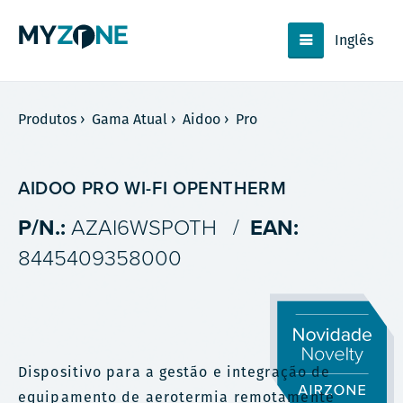
Inglês
Produtos
›
Gama Atual
›
Aidoo
›
Pro
AIDOO PRO WI-FI OPENTHERM
P/N.:
AZAI6WSPOTH
/
EAN:
8445409358000
Dispositivo para a gestão e integração de
equipamento de aerotermia remotamente