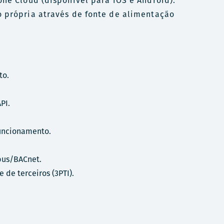
one Cloud (disponível para iOS e Android).
o própria através de fonte de alimentação
to.
PI.
uncionamento.
bus/BACnet.
 de terceiros (3PTI).