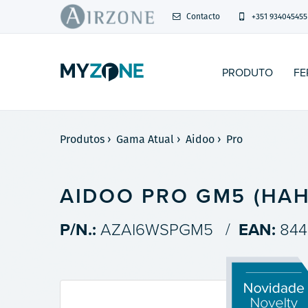
Contacto
+351 934045455
PRODUTO
FE
Produtos
›
Gama Atual
›
Aidoo
›
Pro
AIDOO PRO GM5 (HAH
P/N.:
AZAI6WSPGM5
/
EAN:
844