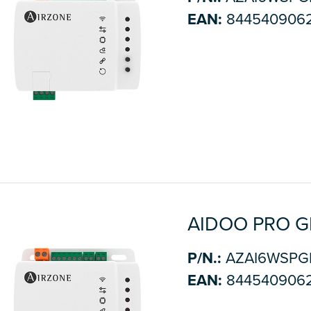
EAN:
844540906
AIDOO PRO G
P/N.:
AZAI6WSPG
EAN:
844540906