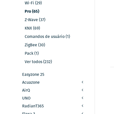
Wi-Fi (29)
Pro (65)
Z-Wave (37)
KNX (69)
Comandos de usuário (1)
ZigBee (30)
Pack (1)
Ver todos (232)
Easyzone 25
Acuazone
AirQ
UNO
RadianT365
Flexa 3