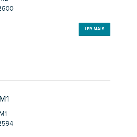
2600
LER MAIS
M1
M1
2594