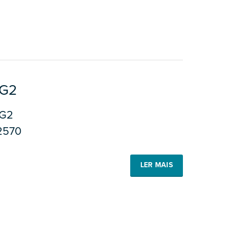
GG2
G2
2570
LER MAIS