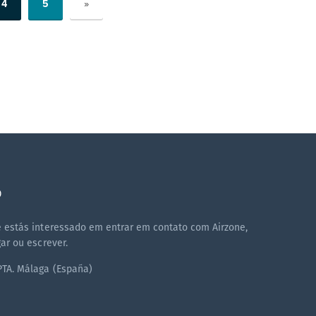
4
5
»
O
e estás interessado em entrar em contato com Airzone,
ar ou escrever.
PTA. Málaga (España)