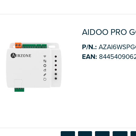
AIDOO PRO 
P/N.:
AZAI6WSPG
EAN:
844540906