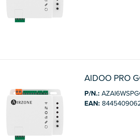
AIDOO PRO G
P/N.:
AZAI6WSPG
EAN:
844540906