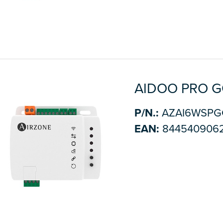
AIDOO PRO 
P/N.:
AZAI6WSPG
EAN:
844540906