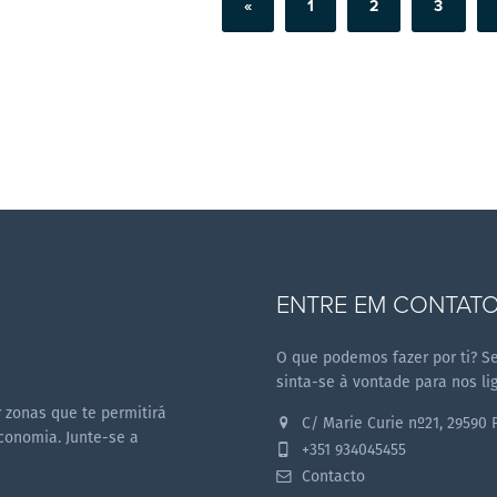
«
1
2
3
ENTRE EM CONTAT
O que podemos fazer por ti? S
sinta-se à vontade para nos lig
zonas que te permitirá
C/ Marie Curie nº21, 29590 
conomia. Junte-se a
+351 934045455
Contacto