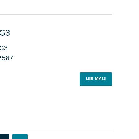
GG3
G3
2587
LER MAIS